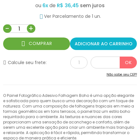
ou
6
x
de
R$ 36,45
Ver Parcelamento de 1 un.
-
+
COMPRAR
ADICIONAR AO CARRINHO
Calcule seu frete:
Não sabe seu CEP?
O Painel Fotográfico Adesivo Folhagem Boho é uma opção elegante
e sofisticada para quem busca uma decoração com um toque de
natureza. Com uma composição de folhagens tropicais em meio a
formas geométricas em tons terrosos, o painel traz um estilo boho
requintado para o ambiente. As texturas e nuances das cores
proporcionam uma sensação de aconchego e conforto, além de
serem uma excelente opção para criar um ambiente mais tranquilo
e relaxante. A aplicação é fácil e rápida, permitindo transformar o
espaço de maneira prática e eficiente.