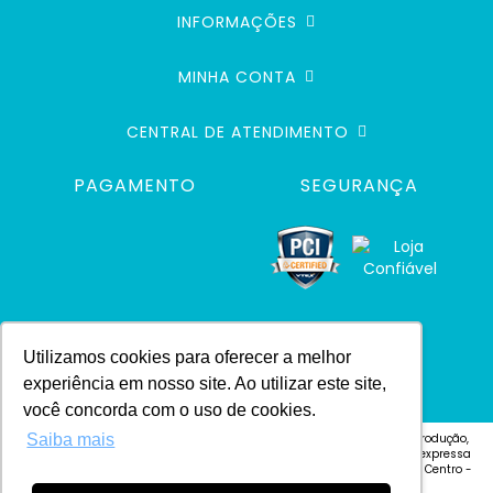
INFORMAÇÕES
MINHA CONTA
CENTRAL DE ATENDIMENTO
PAGAMENTO
SEGURANÇA
Utilizamos cookies para oferecer a melhor
experiência em nosso site. Ao utilizar este site,
você concorda com o uso de cookies.
Saiba mais
© 2024 Defacile. Todos os direitos reservados. É vedada qualquer reprodução,
total ou parcial, de qualquer elemento de identidade, ou textos, sem expressa
autorização Defacile - Endereço: Rua Cel. José Vitoriano Vilas Bôas, 4 - Centro -
CEP 18600-130 - Botucatu-SP