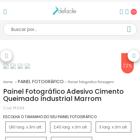
--
22%
PAINEL FOTOGRÁFICO
Painel Fotografico Paisagem
Painel Fotográfico Adesivo Cimento
Queimado Industrial Marrom
Cod:
PF049
ESCOLHA O TAMANHO DO SEU PAINEL FOTOGRÁFICO
1,80 larg. x 3m alt.
2,40 larg. x 3m alt.
3 larg. x 3m alt.