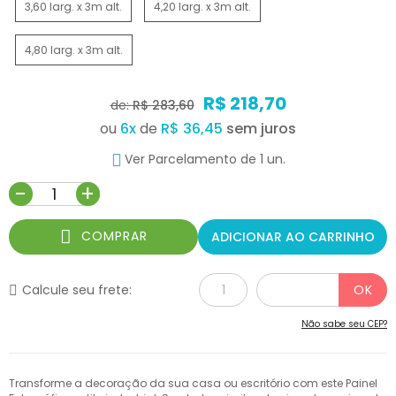
3,60 larg. x 3m alt.
4,20 larg. x 3m alt.
4,80 larg. x 3m alt.
R$ 218,70
de:
R$ 283,60
ou
6
x
de
R$ 36,45
Ver Parcelamento de 1 un.
-
+
COMPRAR
ADICIONAR AO CARRINHO
Calcule seu frete:
Não sabe seu CEP?
Transforme a decoração da sua casa ou escritório com este Painel