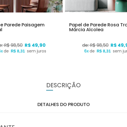
de Parede Paisagem
Papel de Parede Rosa Tr
l
Márcia Alcolea
e: R$ 98,50
R$ 49,90
de: R$ 98,50
R$ 49,
6x
de
sem juros
6x
de
sem ju
R$ 8,31
R$ 8,31
DESCRIÇÃO
DETALHES DO PRODUTO