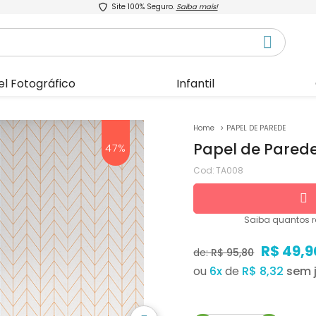
Site 100% Seguro.
Saiba mais!
el Fotográfico
Infantil
PAPEL DE PAREDE
Papel de Parede
47%
Cod:
TA008
Saiba quantos
r
R$ 49,9
de:
R$ 95,80
ou
6
x
de
R$ 8,32