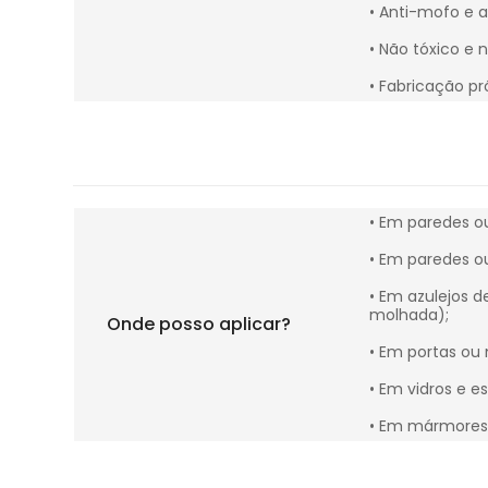
• Anti-mofo e a
• Não tóxico e 
• Fabricação pró
• Em paredes ou
• Em paredes o
• Em azulejos d
molhada);
Onde posso aplicar?
• Em portas ou 
• Em vidros e es
• Em mármores 