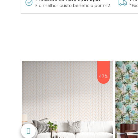
E o melhor custo beneficio por m2
*Ex
49%
47%