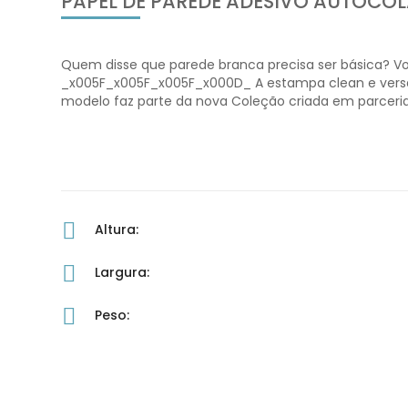
PAPEL DE PAREDE ADESIVO AUTOCO
Quem disse que parede branca precisa ser básica? 
_x005F_x005F_x005F_x000D_ A estampa clean e versáti
modelo faz parte da nova Coleção criada em parceria 
Altura:
Largura:
Peso: