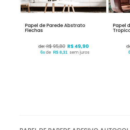
ê
Papel de Parede Abstrato
Papel 
Flechas
Tropica
0
de: R$ 95,80
R$ 49,90
d
s
6x
de
sem juros
R$ 8,31