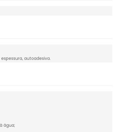
e espessura, autoadesiva.
à água;