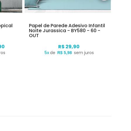
opical
Papel de Parede Adesivo Infantil
Espát
Noite Jurassica - BY580 - 60 -
Papel
OUT
90
R$ 29,90
ros
5x
de
sem juros
R$ 5,98