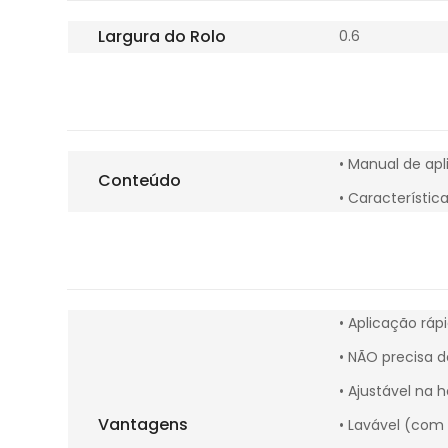
Largura do Rolo
0.6
• Manual de apl
Conteúdo
• Característic
• Aplicação rápi
• NÃO precisa d
• Ajustável na h
Vantagens
• Lavável (com