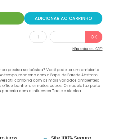
R
ADICIONAR AO CARRINHO
Não sabe seu CEP?
ca precisa ser básica? Você pode ter um ambiente
 tempo, moderno com o Papel de Parede Abstrato
 versátil combina com os mais variados ambientes:
 office, banheiro e muitos outros. O modelo faz parte
parceria com a influencer Taciele Alcolea.
m juros
Site 100% Seguro