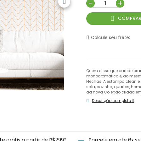
-
+
COMPRA
Calcule seu frete:
Quem disse que parede bran
monocromático e, ao mesmo
Flechas. A estampa clean e
sala, cozinha, quartos, home
da nova Coleção criada em 
Descrição completa
te grátis a partir de R$299*
Parcele em até 6x se