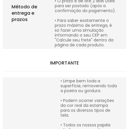
• O prazo é de até 2 dias úteis
para ser postado (após a
Método de
confirmação do pagamento).
entrega e
prazos
• Para saber exatamente o
prazo máximo de entrega, é
só fazer uma simulação
informando o seu CEP em
"Calcule seu frete" dentro da
página de cada produto.
IMPORTANTE
• Limpe bem toda a
superfície, removendo toda
a poeira ou gordura.
• Podem ocorrer variações
da cor real da estampa
para os diversos tipos de
tela.
• Todos os nossos papéis