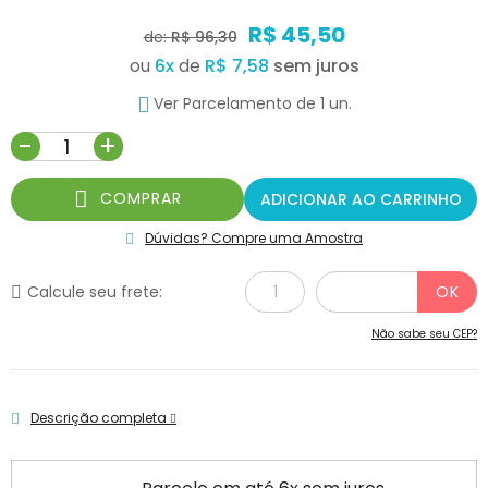
R$ 45,50
de:
R$ 96,30
ou
6
x
de
R$ 7,58
Ver Parcelamento de 1 un.
-
+
COMPRAR
ADICIONAR AO CARRINHO
Dúvidas? Compre uma Amostra
Calcule seu frete:
Não sabe seu CEP?
Descrição completa