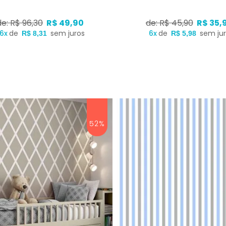
de: R$ 96,30
R$ 49,90
de: R$ 45,90
R$ 35,
6x
de
sem juros
6x
de
sem ju
R$ 8,31
R$ 5,98
52%