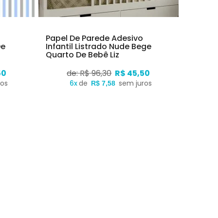
Papel De Parede Adesivo
De
Infantil Listrado Nude Bege
Quarto De Bebê Liz
50
de: R$ 96,30
R$ 45,50
ros
6x
de
sem juros
R$ 7,58