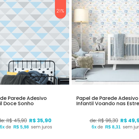
21%
 de Parede Adesivo
Papel de Parede Adesivo
til Doce Sonho
Infantil Voando nas Estr
de: R$ 45,90
R$ 35,90
de: R$ 96,30
R$ 49,
6x
de
sem juros
6x
de
sem ju
R$ 5,98
R$ 8,31