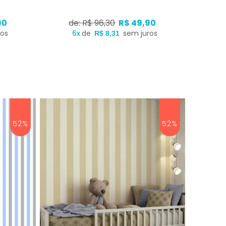
90
de: R$ 96,30
R$ 49,90
ros
6x
de
sem juros
R$ 8,31
52%
52%