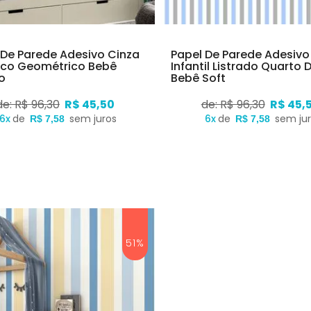
 De Parede Adesivo Cinza
Papel De Parede Adesivo
nco Geométrico Bebê
Infantil Listrado Quarto 
o
Bebê Soft
de: R$ 96,30
R$ 45,50
de: R$ 96,30
R$ 45,
6x
de
sem juros
6x
de
sem ju
R$ 7,58
R$ 7,58
51%