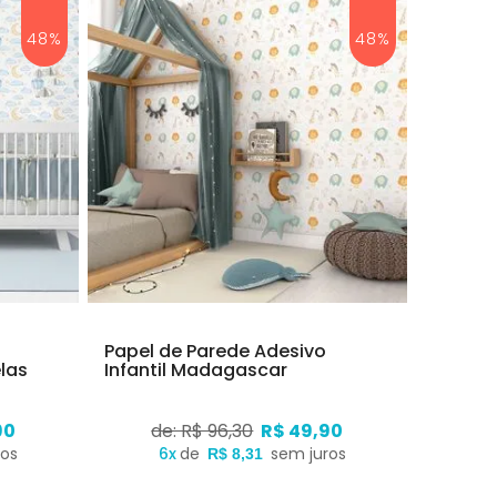
48%
48%
Papel de Parede Adesivo
elas
Infantil Madagascar
90
de: R$ 96,30
R$ 49,90
ros
6x
de
sem juros
R$ 8,31