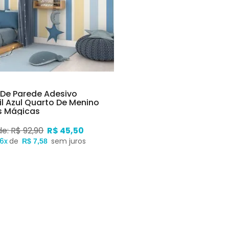
 De Parede Adesivo
il Azul Quarto De Menino
as Mágicas
de: R$ 92,90
R$ 45,50
6x
de
sem juros
R$ 7,58