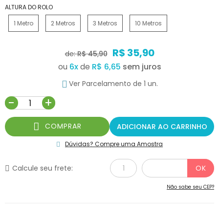
ALTURA DO ROLO
1 Metro
2 Metros
3 Metros
10 Metros
R$ 35,90
de:
R$ 45,90
ou
6
x
de
R$ 6,65
Ver Parcelamento de 1 un.
-
+
COMPRAR
ADICIONAR AO CARRINHO
Dúvidas? Compre uma Amostra
Calcule seu frete:
Não sabe seu CEP?