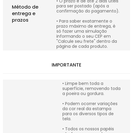
• O prazo é de até 2 dias úteis
para ser postado (após a
Método de
confirmação do pagamento).
entrega e
prazos
• Para saber exatamente o
prazo máximo de entrega, é
só fazer uma simulação
informando o seu CEP em
"Calcule seu frete" dentro da
página de cada produto.
IMPORTANTE
• Limpe bem toda a
superfície, removendo toda
a poeira ou gordura.
• Podem ocorrer variações
da cor real da estampa
para os diversos tipos de
tela.
• Todos os nossos papéis