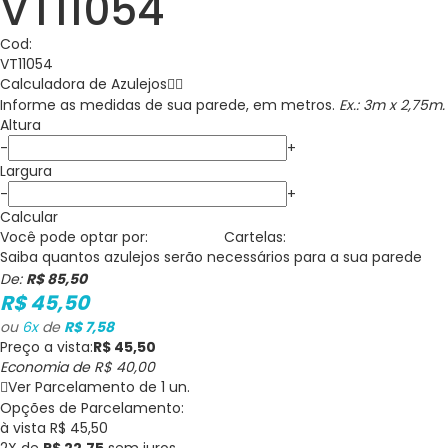
VT11054
Cod:
VT11054
Calculadora de
Azulejos
Informe as medidas de sua parede, em metros.
Ex.: 3m x 2,75m.
Altura
-
+
Largura
-
+
Calcular
Você pode optar por:
Cartelas:
Saiba quantos
azulejos
serão necessários para a sua parede
De:
R$ 85,50
R$ 45,50
ou
6
x
de
R$ 7,58
Preço a vista:
R$ 45,50
Economia de
R$ 40,00
Ver Parcelamento de 1 un.
Opções de Parcelamento:
à vista R$ 45,50