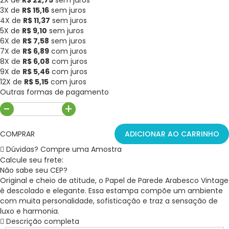
2X de
R$ 22,75
sem juros
3X de
R$ 15,16
sem juros
4X de
R$ 11,37
sem juros
5X de
R$ 9,10
sem juros
6X de
R$ 7,58
sem juros
7X de
R$ 6,89
com juros
8X de
R$ 6,08
com juros
9X de
R$ 5,46
com juros
12X de
R$ 5,15
com juros
Outras formas de pagamento
-
+
COMPRAR
ADICIONAR AO CARRINHO
Dúvidas? Compre uma Amostra
Calcule seu frete:
Não sabe seu CEP?
Original e cheio de atitude, o Papel de Parede Arabesco Vintage
é descolado e elegante. Essa estampa compõe um ambiente
com muita personalidade, sofisticação e traz a sensação de
luxo e harmonia.
Descrição completa