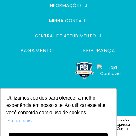
INFORMAÇÕES
MINHA CONTA
CENTRAL DE ATENDIMENTO
PAGAMENTO
SEGURANÇA
Utilizamos cookies para oferecer a melhor
experiência em nosso site. Ao utilizar este site,
você concorda com o uso de cookies.
Saiba mais
© 2024 Defacile. Todos os direitos reservados. É vedada qualquer reprodução,
total ou parcial, de qualquer elemento de identidade, ou textos, sem expressa
autorização Defacile - Endereço: Rua Cel. José Vitoriano Vilas Bôas, 4 - Centro -
CEP 18600-130 - Botucatu-SP