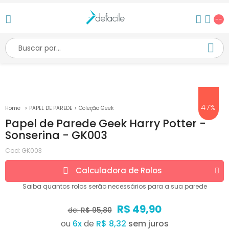
--
47%
PAPEL DE PAREDE
Coleção Geek
Papel de Parede Geek Harry Potter -
Sonserina - GK003
Cod:
GK003
Calculadora de
Rolos
Saiba quantos
rolos
serão necessários para a sua parede
R$ 49,90
de:
R$ 95,80
ou
6
x
de
R$ 8,32