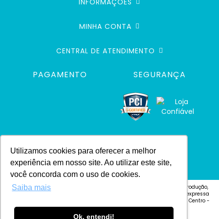
INFORMAÇÕES
MINHA CONTA
CENTRAL DE ATENDIMENTO
PAGAMENTO
SEGURANÇA
Utilizamos cookies para oferecer a melhor
experiência em nosso site. Ao utilizar este site,
você concorda com o uso de cookies.
Saiba mais
© 2024 Defacile. Todos os direitos reservados. É vedada qualquer reprodução,
total ou parcial, de qualquer elemento de identidade, ou textos, sem expressa
autorização Defacile - Endereço: Rua Cel. José Vitoriano Vilas Bôas, 4 - Centro -
CEP 18600-130 - Botucatu-SP
Ok, entendi!