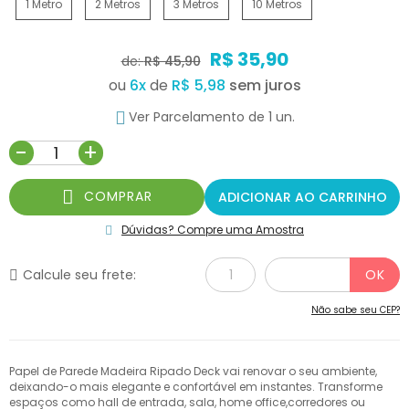
1 Metro
2 Metros
3 Metros
10 Metros
R$ 35,90
de:
R$ 45,90
ou
6
x
de
R$ 5,98
Ver Parcelamento de 1 un.
-
+
COMPRAR
ADICIONAR AO CARRINHO
Dúvidas? Compre uma Amostra
Calcule seu frete:
Não sabe seu CEP?
Papel de Parede Madeira Ripado Deck vai renovar o seu ambiente,
deixando-o mais elegante e confortável em instantes. Transforme
espaços como hall de entrada, sala, home office,corredores ou