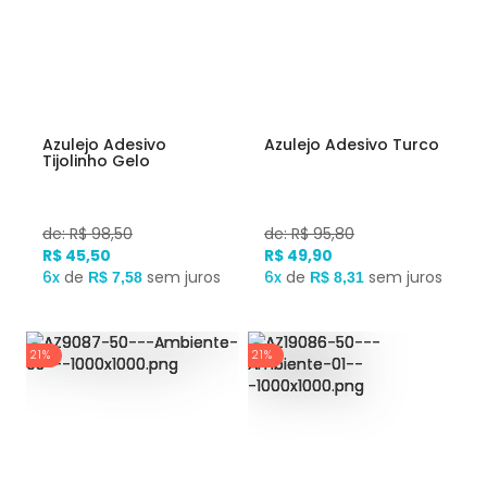
Azulejo Adesivo
Azulejo Adesivo Turco
Tijolinho Gelo
de: R$ 98,50
de: R$ 95,80
R$ 45,50
R$ 49,90
6x
de
sem juros
6x
de
sem juros
R$ 7,58
R$ 8,31
21%
21%