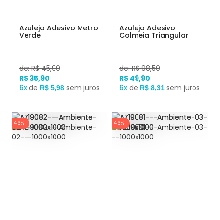
Azulejo Adesivo Metro
Azulejo Adesivo
Verde
Colmeia Triangular
de: R$ 45,90
de: R$ 98,50
R$ 35,90
R$ 49,90
6x
de
sem juros
6x
de
sem juros
R$ 5,98
R$ 8,31
46%
46%