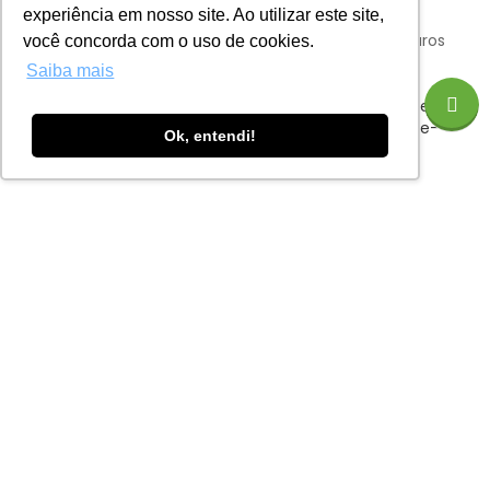
experiência em nosso site. Ao utilizar este site,
R$ 35,90
R$ 49,90
6x
de
sem juros
6x
de
sem juros
você concorda com o uso de cookies.
R$ 5,98
R$ 8,31
Saiba mais
46%
46%
Ok, entendi!
Azulejo Adesivo
Azulejo Adesivo
Madrid
Arabesco Doha
de: R$ 93,00
de: R$ 93,00
R$ 49,90
R$ 49,90
6x
de
sem juros
6x
de
sem juros
R$ 8,31
R$ 8,31