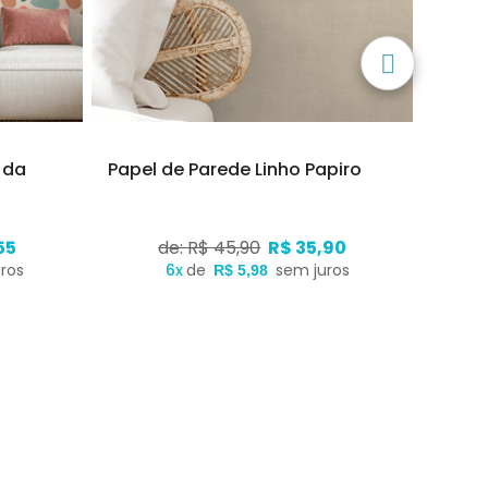
 da
Papel de Parede Linho Papiro
Papel
55
de: R$ 45,90
R$ 35,90
ros
6x
de
sem juros
R$ 5,98