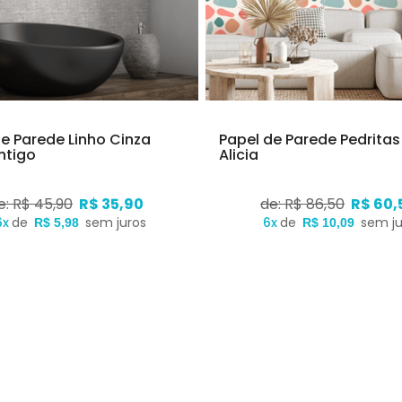
de Parede Linho Cinza
Papel de Parede Pedritas
ntigo
Alicia
e: R$ 45,90
R$ 35,90
de: R$ 86,50
R$ 60,
6x
de
sem juros
6x
de
sem ju
R$ 5,98
R$ 10,09