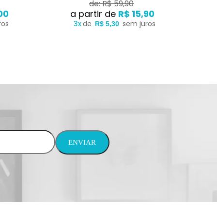
de: R$ 59,90
00
R$ 15,90
ros
3x
de
sem juros
R$ 5,30