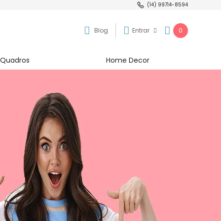
(14) 99714-8594
Blog
Entrar
0
Quadros
Home Decor