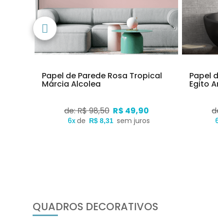
 Verão
Papel de Parede Rosa Tropical
Papel 
Márcia Alcolea
Egito A
0
de: R$ 98,50
R$ 49,90
d
s
6x
de
sem juros
R$ 8,31
QUADROS DECORATIVOS