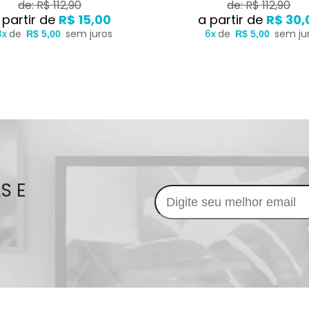
de: R$ 112,90
de: R$ 112,90
R$ 15,00
R$ 30,
3x
de
sem juros
6x
de
sem ju
R$ 5,00
R$ 5,00
S E