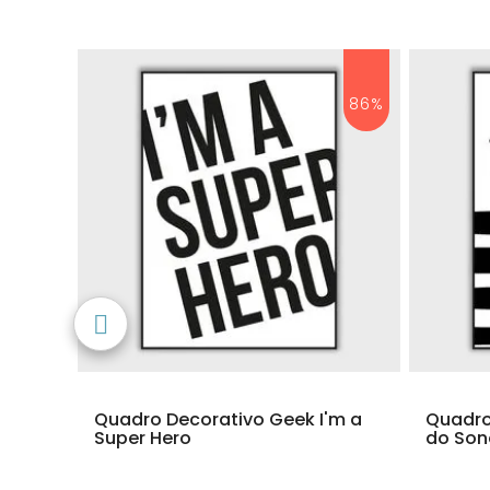
80%
86%
's
Quadro Decorativo Geek I'm a
Quadro 
Super Hero
do Son