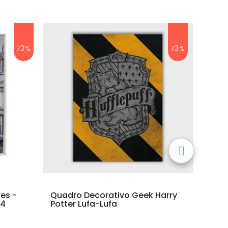
73%
73%
es -
Quadro Decorativo Geek Harry
Quadr
A4
Potter Lufa-Lufa
Marav
- A4 