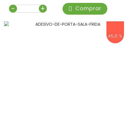
-
+
Comprar
45,0 %