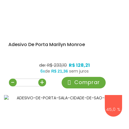
Adesivo De Porta Marilyn Monroe
de: R$ 233,10
R$ 128,21
6x
de
sem juros
R$ 21,36
-
+
Comprar
45,0 %