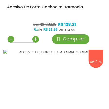
Adesivo De Porta Cachoeira Harmonia
de: R$ 233,10
R$ 128,21
6x
de
sem juros
R$ 21,36
-
+
Comprar
45,0 %