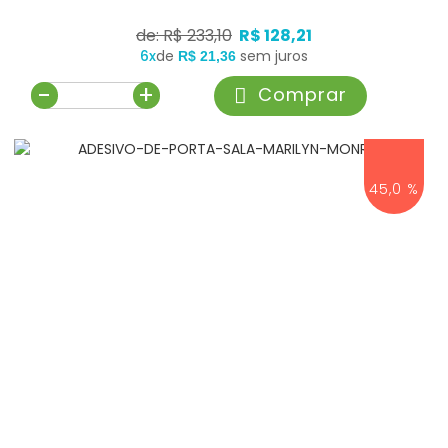
de: R$ 233,10
R$ 128,21
6x
de
sem juros
R$ 21,36
-
+
Comprar
45,0 %