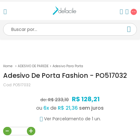
--
ADESIVO DE PAREDE
Adesivo Para Porta
Adesivo De Porta Fashion - PO517032
Cod:
PO517032
R$ 128,21
de:
R$ 233,10
ou
6
x
de
R$ 21,36
Ver Parcelamento de 1 un.
-
+