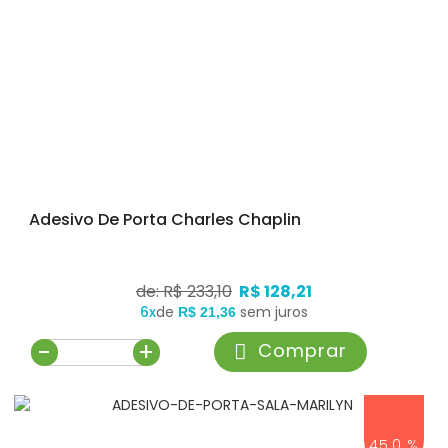
Adesivo De Porta Charles Chaplin
de: R$ 233,10
R$ 128,21
6x
de
sem juros
R$ 21,36
-
+
Comprar
45,0 %