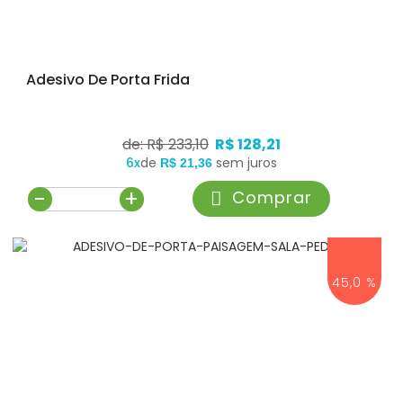
Adesivo De Porta Frida
de: R$ 233,10
R$ 128,21
6x
de
sem juros
R$ 21,36
-
+
Comprar
45,0 %