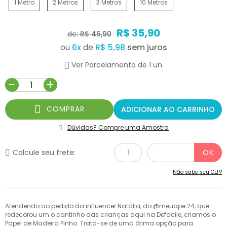
1 Metro
2 Metros
3 Metros
10 Metros
R$ 35,90
de:
R$ 45,90
ou
6
x
de
R$ 5,98
Ver Parcelamento de 1 un.
-
+
COMPRAR
ADICIONAR AO CARRINHO
Dúvidas? Compre uma Amostra
Calcule seu frete:
Não sabe seu CEP?
Atendendo ao pedido da influencer Natália, do @meuape.24, que
redecorou um o cantinho das crianças aqui na Defacile, criamos o
Papel de Madeira Pinho. Trata-se de uma ótima opção para