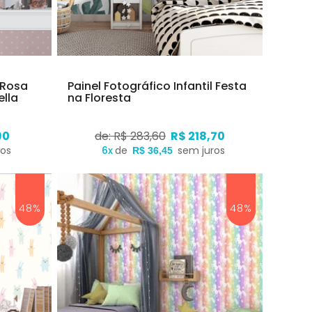
 Rosa
Painel Fotográfico Infantil Festa
ella
na Floresta
90
de: R$ 283,60
R$ 218,70
ros
6x
de
sem juros
R$ 36,45
48%
48%