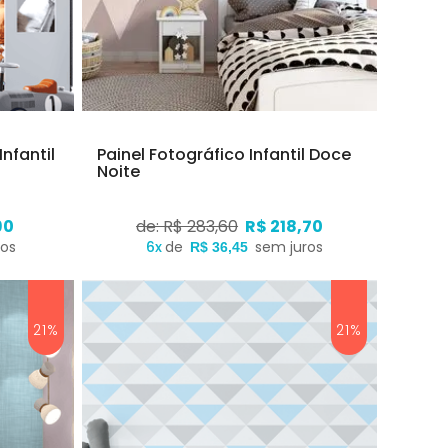
nfantil
Painel Fotográfico Infantil Doce
Noite
90
de: R$ 283,60
R$ 218,70
ros
6x
de
sem juros
R$ 36,45
21%
21%