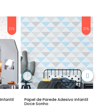
21%
21%
nfantil
Papel de Parede Adesivo Infantil
Papel
Doce Sonho
Boa I