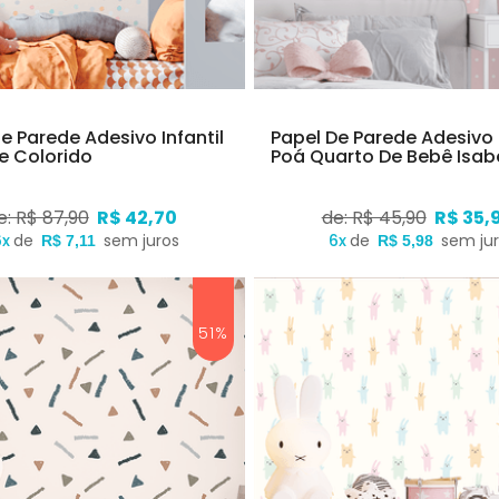
e Parede Adesivo Infantil
Papel De Parede Adesivo
e Colorido
Poá Quarto De Bebê Isab
e: R$ 87,90
R$ 42,70
de: R$ 45,90
R$ 35,
6x
de
sem juros
6x
de
sem ju
R$ 7,11
R$ 5,98
51%