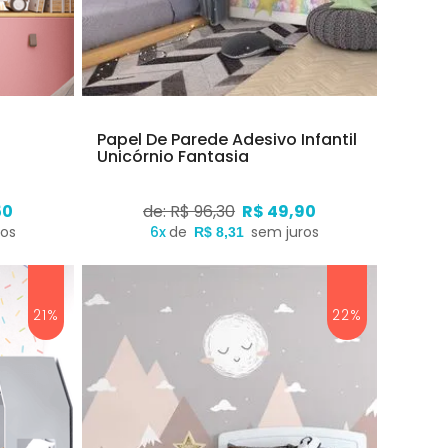
Papel De Parede Adesivo Infantil
Unicórnio Fantasia
50
de: R$ 96,30
R$ 49,90
ros
6x
de
sem juros
R$ 8,31
21%
22%