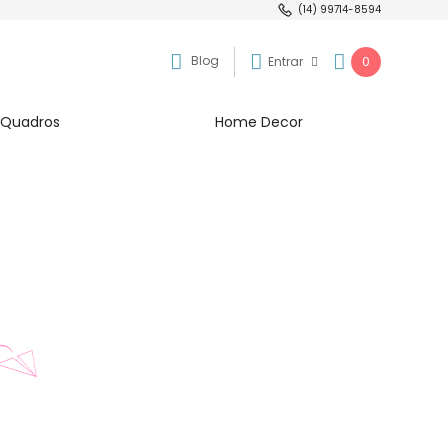
(14) 99714-8594
Blog
Entrar
0
Quadros
Home Decor