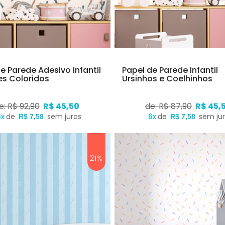
e Parede Adesivo Infantil
Papel de Parede Infantil
es Coloridos
Ursinhos e Coelhinhos
e: R$ 92,90
R$ 45,50
de: R$ 87,90
R$ 45,
6x
de
sem juros
6x
de
sem ju
R$ 7,58
R$ 7,58
21%