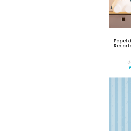
Papel d
Recort
d