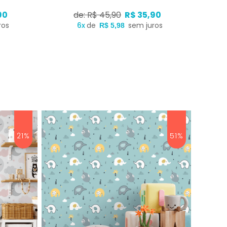
90
de: R$ 45,90
R$ 35,90
ros
6x
de
sem juros
R$ 5,98
21%
51%