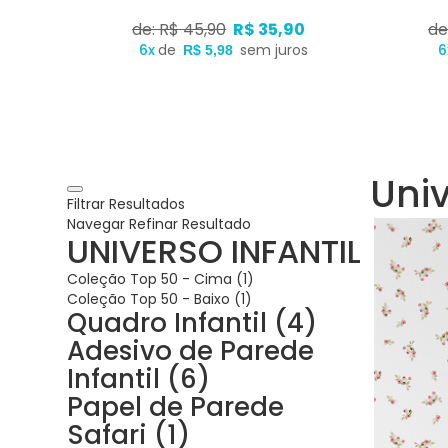
0
de: R$ 45,90
R$ 35,90
de
s
6x
de
sem juros
6
R$ 5,98
Univ
Filtrar Resultados
Navegar
Refinar Resultado
UNIVERSO INFANTIL
Coleção Top 50 - Cima (1)
Coleção Top 50 - Baixo (1)
Quadro Infantil (4)
Adesivo de Parede
Infantil (6)
Papel de Parede
Safari (1)