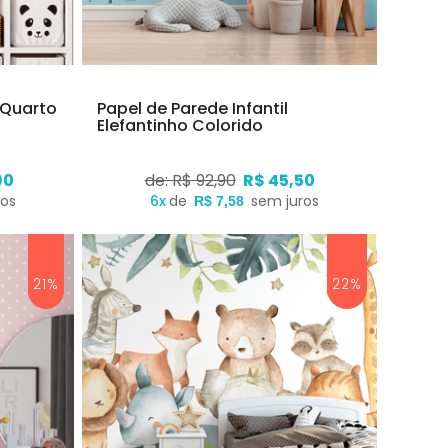
 Quarto
Papel de Parede Infantil
Elefantinho Colorido
90
de: R$ 92,90
R$ 45,50
ros
6x
de
sem juros
R$ 7,58
21%
22%