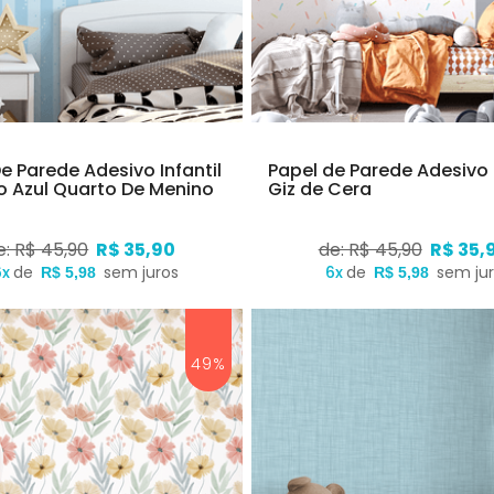
e Parede Adesivo Infantil
Papel de Parede Adesivo I
o Azul Quarto De Menino
Giz de Cera
e: R$ 45,90
R$ 35,90
de: R$ 45,90
R$ 35,
6x
de
sem juros
6x
de
sem ju
R$ 5,98
R$ 5,98
49%