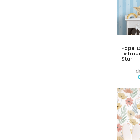
Papel D
Listrad
Star
d