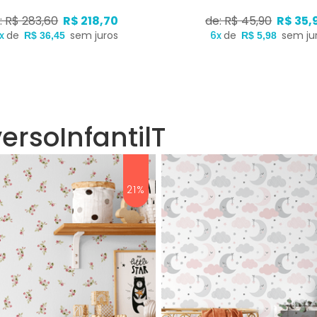
: R$ 283,60
R$ 218,70
de: R$ 45,90
R$ 35,
x
de
sem juros
6x
de
sem ju
R$ 36,45
R$ 5,98
ersoInfantilT
21%