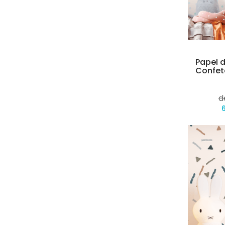
Papel d
Confet
d