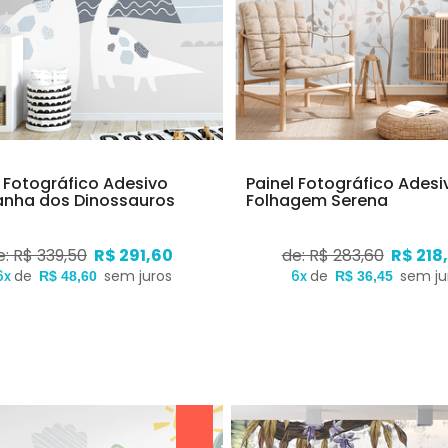
l Fotográfico Adesivo
Painel Fotográfico Adesi
nha dos Dinossauros
Folhagem Serena
e: R$ 339,50
R$ 291,60
de: R$ 283,60
R$ 218
6x
de
sem juros
6x
de
sem ju
R$ 48,60
R$ 36,45