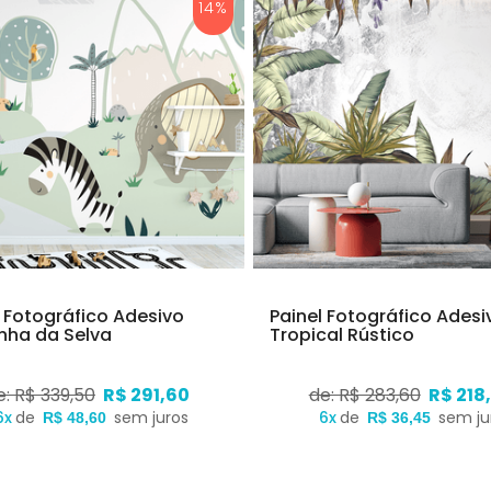
14%
l Fotográfico Adesivo
Painel Fotográfico Adesi
nha da Selva
Tropical Rústico
e: R$ 339,50
R$ 291,60
de: R$ 283,60
R$ 218
6x
de
sem juros
6x
de
sem ju
R$ 48,60
R$ 36,45