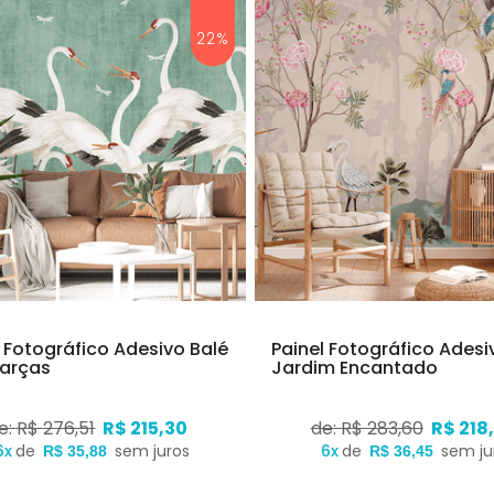
22%
l Fotográfico Adesivo Balé
Painel Fotográfico Adesi
arças
Jardim Encantado
e: R$ 276,51
R$ 215,30
de: R$ 283,60
R$ 218
6x
de
sem juros
6x
de
sem ju
R$ 35,88
R$ 36,45