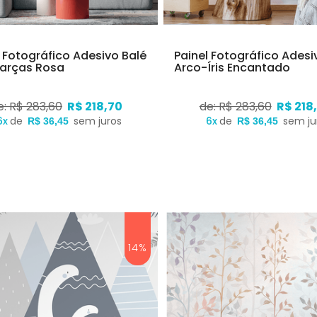
l Fotográfico Adesivo Balé
Painel Fotográfico Adesi
arças Rosa
Arco-Íris Encantado
e: R$ 283,60
R$ 218,70
de: R$ 283,60
R$ 218
6x
de
sem juros
6x
de
sem ju
R$ 36,45
R$ 36,45
14%