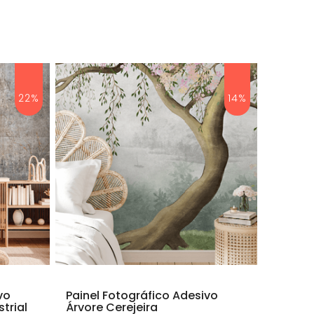
22%
14%
vo
Painel Fotográfico Adesivo
trial
Árvore Cerejeira