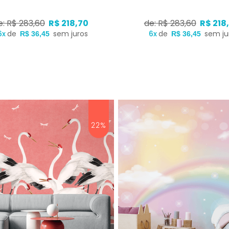
e: R$ 283,60
R$ 218,70
de: R$ 283,60
R$ 218
6x
de
sem juros
6x
de
sem ju
R$ 36,45
R$ 36,45
22%