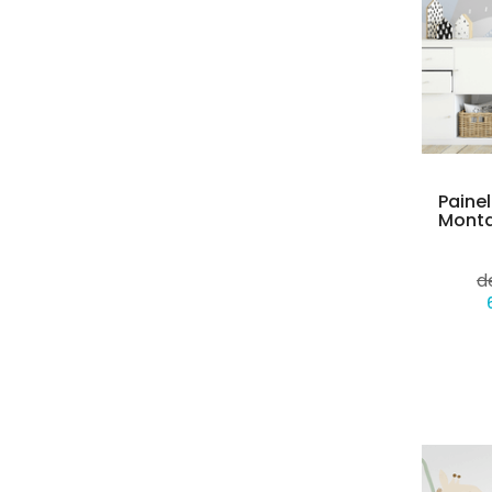
Paine
Monta
d