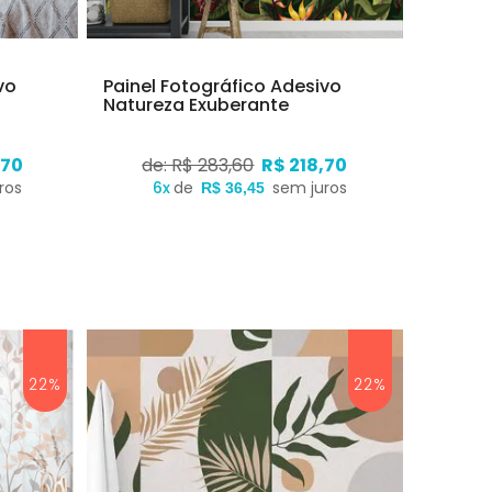
vo
Painel Fotográfico Adesivo
Natureza Exuberante
,70
de: R$ 283,60
R$ 218,70
ros
6x
de
sem juros
R$ 36,45
22%
22%