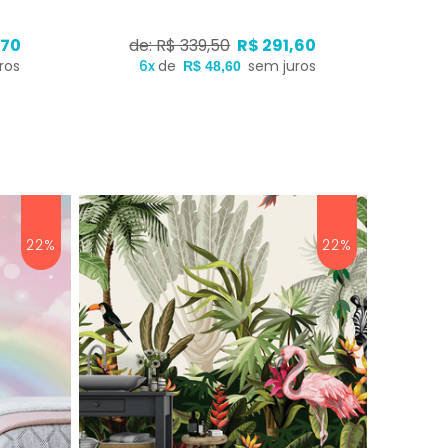
,70
de: R$ 339,50
R$ 291,60
ros
6x
de
sem juros
R$ 48,60
22%
22%