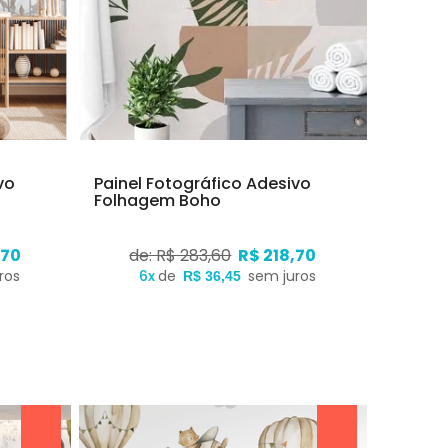
vo
Painel Fotográfico Adesivo
Folhagem Boho
,70
de: R$ 283,60
R$ 218,70
ros
6x
de
sem juros
R$ 36,45