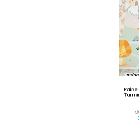
Paine
Turmi
d