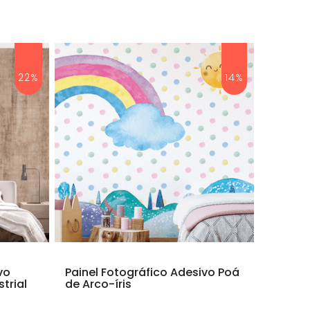
22%
14%
vo
Painel Fotográfico Adesivo Poá
trial
de Arco-íris