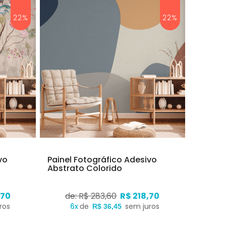
22%
22%
vo
Painel Fotográfico Adesivo
Abstrato Colorido
,70
de: R$ 283,60
R$ 218,70
ros
6x
de
sem juros
R$ 36,45