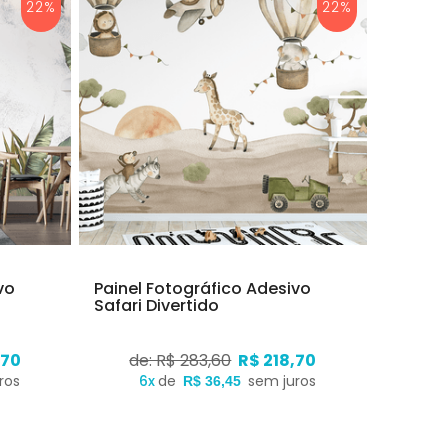
22%
22%
vo
Painel Fotográfico Adesivo
Safari Divertido
,70
de: R$ 283,60
R$ 218,70
ros
6x
de
sem juros
R$ 36,45