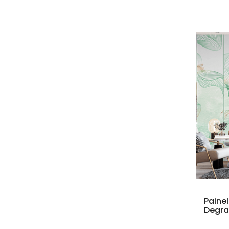
Paine
Degra