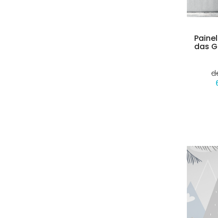
Paine
das G
d