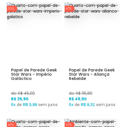
20%
47%
Papel de Parede Geek
Papel de Parede Geek
Star Wars - Império
Star Wars - Aliança
Galáctico
Rebelde
de: R$ 45,00
de: R$ 95,80
R$ 35,90
R$ 49,90
6x
de
sem juros
6x
de
sem juros
R$ 5,98
R$ 8,31
47%
47%